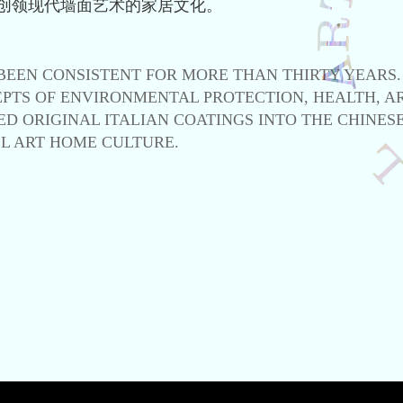
创领现代墙面艺术的家居文化。
 BEEN CONSISTENT FOR MORE THAN THIRTY YEARS.
PTS OF ENVIRONMENTAL PROTECTION, HEALTH, A
ED ORIGINAL ITALIAN COATINGS INTO THE CHINES
L ART HOME CULTURE.