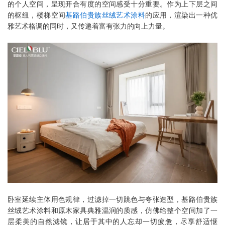
的个人空间，呈现开合有度的空间感受十分重要。作为上下层之间
的枢纽，楼梯空间
基路伯贵族丝绒艺术涂料
的应用，渲染出一种优
雅艺术格调的同时，又传递着富有张力的向上力量。
卧室延续主体用色规律，过滤掉一切跳色与夸张造型，基路伯贵族
丝绒艺术涂料和原木家具典雅温润的质感，仿佛给整个空间加了一
层柔美的自然滤镜，让居于其中的人忘却一切疲惫，尽享舒适惬