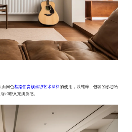
顶面同色
基路伯贵族丝绒艺术涂料
的使用，以纯粹、包容的形态给
温馨和谐又充满质感。