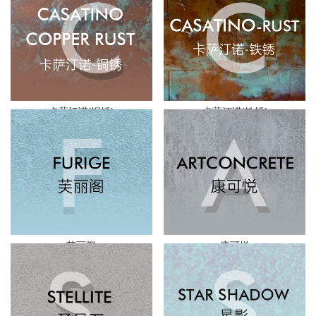
卡萨汀诺(铜锈)
卡萨汀诺(铁锈)
芙丽阁
康可悦