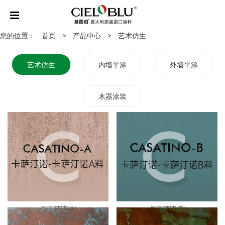
您的位置：
首页
>
产品中心
>
艺术仿生
艺术仿生
内墙平涂
外墙平涂
木器涂装
卡萨汀诺(A)
卡萨汀诺(B)